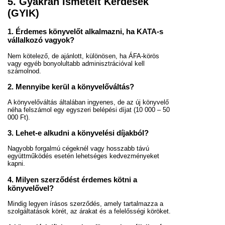
5. Gyakran Ismételt Kérdések
(GYIK)
1. Érdemes könyvelőt alkalmazni, ha KATA-s
vállalkozó vagyok?
Nem kötelező, de ajánlott, különösen, ha ÁFA-körös
vagy egyéb bonyolultabb adminisztrációval kell
számolnod.
2. Mennyibe kerül a könyvelőváltás?
A könyvelőváltás általában ingyenes, de az új könyvelő
néha felszámol egy egyszeri belépési díjat (10 000 – 50
000 Ft).
3. Lehet-e alkudni a könyvelési díjakból?
Nagyobb forgalmú cégeknél vagy hosszabb távú
együttműködés esetén lehetséges kedvezményeket
kapni.
4. Milyen szerződést érdemes kötni a
könyvelővel?
Mindig legyen írásos szerződés, amely tartalmazza a
szolgáltatások körét, az árakat és a felelősségi köröket.