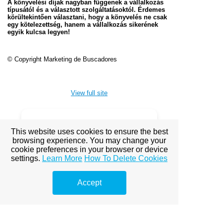
A könyvelési díjak nagyban függenek a vállalkozás
típusától és a választott szolgáltatásoktól. Érdemes
körültekintően választani, hogy a könyvelés ne csak
egy kötelezettség, hanem a vállalkozás sikerének
egyik kulcsa legyen!
© Copyright Marketing de Buscadores
View full site
This website uses cookies to ensure the best
Premium Link-
browsing experience. You may change your
Building
cookie preferences in your browser or device
settings.
Learn More
How To Delete Cookies
Services
Accept
Explore premium link-building
options to boost your online
visibility.