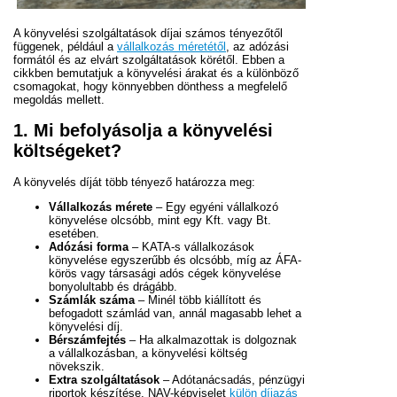
A könyvelési szolgáltatások díjai számos tényezőtől
függenek, például a
vállalkozás méretétől
, az adózási
formától és az elvárt szolgáltatások körétől. Ebben a
cikkben bemutatjuk a könyvelési árakat és a különböző
csomagokat, hogy könnyebben dönthess a megfelelő
megoldás mellett.
1. Mi befolyásolja a könyvelési
költségeket?
A könyvelés díját több tényező határozza meg:
Vállalkozás mérete
– Egy egyéni vállalkozó
könyvelése olcsóbb, mint egy Kft. vagy Bt.
esetében.
Adózási forma
– KATA-s vállalkozások
könyvelése egyszerűbb és olcsóbb, míg az ÁFA-
körös vagy társasági adós cégek könyvelése
bonyolultabb és drágább.
Számlák száma
– Minél több kiállított és
befogadott számlád van, annál magasabb lehet a
könyvelési díj.
Bérszámfejtés
– Ha alkalmazottak is dolgoznak
a vállalkozásban, a könyvelési költség
növekszik.
Extra szolgáltatások
– Adótanácsadás, pénzügyi
riportok készítése, NAV-képviselet
külön díjazás