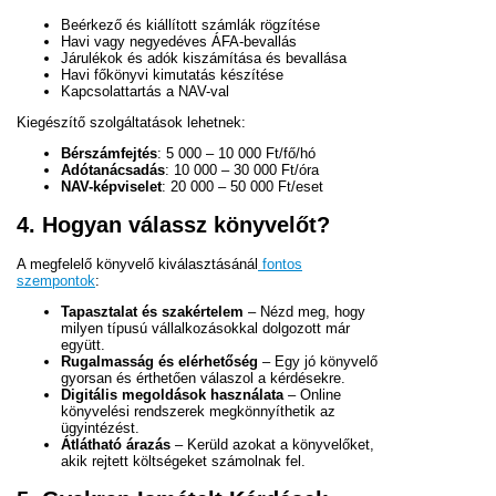
Beérkező és kiállított számlák rögzítése
Havi vagy negyedéves ÁFA-bevallás
Járulékok és adók kiszámítása és bevallása
Havi főkönyvi kimutatás készítése
Kapcsolattartás a NAV-val
Kiegészítő szolgáltatások lehetnek:
Bérszámfejtés
: 5 000 – 10 000 Ft/fő/hó
Adótanácsadás
: 10 000 – 30 000 Ft/óra
NAV-képviselet
: 20 000 – 50 000 Ft/eset
4. Hogyan válassz könyvelőt?
A megfelelő könyvelő kiválasztásánál
fontos
szempontok
:
Tapasztalat és szakértelem
– Nézd meg, hogy
milyen típusú vállalkozásokkal dolgozott már
együtt.
Rugalmasság és elérhetőség
– Egy jó könyvelő
gyorsan és érthetően válaszol a kérdésekre.
Digitális megoldások használata
– Online
könyvelési rendszerek megkönnyíthetik az
ügyintézést.
Átlátható árazás
– Kerüld azokat a könyvelőket,
akik rejtett költségeket számolnak fel.