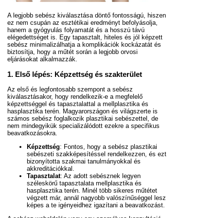
A legjobb sebész kiválasztása döntő fontosságú, hiszen
ez nem csupán az esztétikai eredményt befolyásolja,
hanem a gyógyulás folyamatát és a hosszú távú
elégedettséget is. Egy tapasztalt, hiteles és jól képzett
sebész minimalizálhatja a komplikációk kockázatát és
biztosítja, hogy a műtét során a legjobb orvosi
eljárásokat alkalmazzák.
1. Első lépés: Képzettség és szakterület
Az első és legfontosabb szempont a sebész
kiválasztásakor, hogy rendelkezik-e a megfelelő
képzettséggel és tapasztalattal a mellplasztika és
hasplasztika terén. Magyarországon és világszerte is
számos sebész foglalkozik plasztikai sebészettel, de
nem mindegyikük specializálódott ezekre a specifikus
beavatkozásokra.
Képzettség
: Fontos, hogy a sebész plasztikai
sebészeti szakképesítéssel rendelkezzen, és ezt
bizonyította szakmai tanulmányokkal és
akkreditációkkal.
Tapasztalat
: Az adott sebésznek legyen
széleskörű tapasztalata mellplasztika és
hasplasztika terén. Minél több sikeres műtétet
végzett már, annál nagyobb valószínűséggel lesz
képes a te igényeidhez igazítani a beavatkozást.