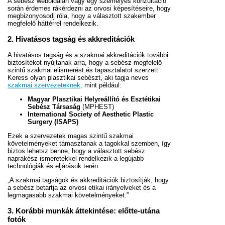
A sebész weboldalán vagy egy személyes konzultáció
során érdemes rákérdezni az orvosi képesítéseire, hogy
megbizonyosodj róla, hogy a választott szakember
megfelelő háttérrel rendelkezik.
2. Hivatásos tagság és akkreditációk
A hivatásos tagság és a szakmai akkreditációk további
biztosítékot nyújtanak arra, hogy a sebész megfelelő
szintű szakmai elismerést és tapasztalatot szerzett.
Keress olyan plasztikai sebészt, aki tagja neves
szakmai szervezeteknek,
mint például:
Magyar Plasztikai Helyreállító és Esztétikai
Sebész Társaság
(MPHEST)
International Society of Aesthetic Plastic
Surgery (ISAPS)
Ezek a szervezetek magas szintű szakmai
követelményeket támasztanak a tagokkal szemben, így
biztos lehetsz benne, hogy a választott sebész
naprakész ismeretekkel rendelkezik a legújabb
technológiák és eljárások terén.
„A szakmai tagságok és akkreditációk biztosítják, hogy
a sebész betartja az orvosi etikai irányelveket és a
legmagasabb szakmai követelményeket.”
3. Korábbi munkák áttekintése: előtte-utána
fotók