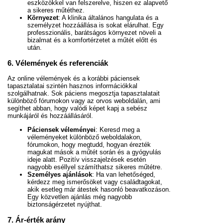
eszközökkel van felszerelve, hiszen ez alapvető
a sikeres műtéthez.
Környezet
: A klinika általános hangulata és a
személyzet hozzáállása is sokat elárulhat. Egy
professzionális, barátságos környezet növeli a
bizalmat és a komfortérzetet a műtét előtt és
után.
6. Vélemények és referenciák
Az online vélemények és a korábbi páciensek
tapasztalatai szintén hasznos információkkal
szolgálhatnak. Sok páciens megosztja tapasztalatait
különböző fórumokon vagy az orvos weboldalán, ami
segíthet abban, hogy valódi képet kapj a sebész
munkájáról és hozzáállásáról.
Páciensek véleményei
: Keresd meg a
véleményeket különböző weboldalakon,
fórumokon, hogy megtudd, hogyan érezték
magukat mások a műtét során és a gyógyulás
ideje alatt. Pozitív visszajelzések esetén
nagyobb eséllyel számíthatsz sikeres műtétre.
Személyes ajánlások
: Ha van lehetőséged,
kérdezz meg ismerősöket vagy családtagokat,
akik esetleg már átestek hasonló beavatkozáson.
Egy közvetlen ajánlás még nagyobb
biztonságérzetet nyújthat.
7. Ár-érték arány