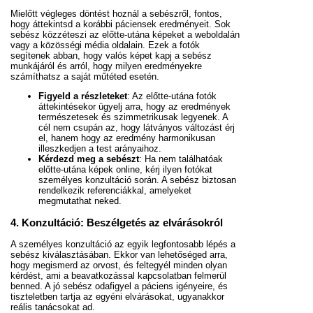
Mielőtt végleges döntést hoznál a sebészről, fontos,
hogy áttekintsd a korábbi páciensek eredményeit. Sok
sebész közzéteszi az előtte-utána képeket a weboldalán
vagy a közösségi média oldalain. Ezek a fotók
segítenek abban, hogy valós képet kapj a sebész
munkájáról és arról, hogy milyen eredményekre
számíthatsz a saját műtéted esetén.
Figyeld a részleteket
: Az előtte-utána fotók
áttekintésekor ügyelj arra, hogy az eredmények
természetesek és szimmetrikusak legyenek. A
cél nem csupán az, hogy látványos változást érj
el, hanem hogy az eredmény harmonikusan
illeszkedjen a test arányaihoz.
Kérdezd meg a sebészt
: Ha nem találhatóak
előtte-utána képek online, kérj ilyen fotókat
személyes konzultáció során. A sebész biztosan
rendelkezik referenciákkal, amelyeket
megmutathat neked.
4. Konzultáció: Beszélgetés az elvárásokról
A személyes konzultáció az egyik legfontosabb lépés a
sebész kiválasztásában. Ekkor van lehetőséged arra,
hogy megismerd az orvost, és feltegyél minden olyan
kérdést, ami a beavatkozással kapcsolatban felmerül
benned. A jó sebész odafigyel a páciens igényeire, és
tiszteletben tartja az egyéni elvárásokat, ugyanakkor
reális tanácsokat ad.