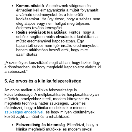
Kommunikáció
: A sebésznek világosan és
érthetően kell elmagyaráznia a műtét folyamatát,
a várható eredményeket és a felmerülő
kockázatokat. Ha úgy érzed, hogy a sebész nem
elég alapos vagy nem hallgat meg teljesen,
érdemes tovább keresgélni.
Reális elvárások kialakítása
: Fontos, hogy a
sebész segítsen reális elvárásokat kialakítani a
műtét eredményével kapcsolatban. Egy
tapasztalt orvos nem ígér irreális eredményeket,
hanem átláthatóan beszél arról, hogy mire
számíthatsz.
„A személyes konzultáció segít abban, hogy biztos légy
a döntésedben, és hogy megfelelő kapcsolatot alakíts ki
a sebésszel.”
5. Az orvos és a klinika felszereltsége
Az orvos mellett a klinika felszereltsége is
kulcsfontosságú. A mellplasztika és hasplasztika olyan
műtétek, amelyekhez steril, modern környezet és
megfelelő technikai háttér szükséges. Érdemes
rákérdezni, hogy a klinika rendelkezik-e minden
szükséges engedéllyel,
és hogy milyen körülmények
között zajlik a műtét és a rehabilitáció.
Felszereltség és biztonság
: Ellenőrizd, hogy a
klinika megfelelő műtőkkel és modern orvosi