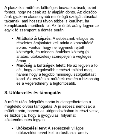
A plasztikai műtétek költséges beavatkozások, ezért
fontos, hogy ne csak az ár alapján dönts. Az olcsóbb
árak gyakran alacsonyabb minőségű szolgáltatásokat
takarnak, ami hosszú távon többe is kerülhet, ha
komplikációk merülnek fel. Az ár-érték arány legyen az
egyik fő szempont a döntés során.
Átlátható árképzés
: A sebésznek világos és
részletes árajánlatot kell adnia a konzultáció
során. Fontos, hogy ne legyenek rejtett
költségek, és minden járulékos költség (pl.
altatás, utókezelés) szerepeljen a végleges
árban.
Minőség a költségek felett
: Ne az legyen a fő
cél, hogy a legolcsóbb sebészt találod meg,
hanem hogy a legjobb minőségű szolgáltatást
kapd. Az esztétikai műtétek esetén a biztonság
és a végeredmény a legfontosabb.
8. Utókezelés és támogatás
A műtét utáni felépülés során is elengedhetetlen a
megfelelő orvosi támogatás. A jó sebész nemcsak a
műtét során, hanem az utógondozásban is részt vesz,
és biztosítja, hogy a gyógyulási folyamat
zökkenőmentes legyen.
Utókezelési terv
: A sebésznek világos
utókezelési tervet kell biztosítania, amely