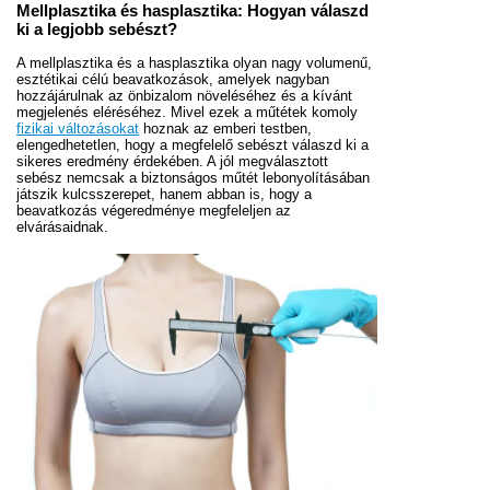
Mellplasztika és hasplasztika: Hogyan válaszd
ki a legjobb sebészt?
A mellplasztika és a hasplasztika olyan nagy volumenű,
esztétikai célú beavatkozások, amelyek nagyban
hozzájárulnak az önbizalom növeléséhez és a kívánt
megjelenés eléréséhez. Mivel ezek a műtétek komoly
fizikai változásokat
hoznak az emberi testben,
elengedhetetlen, hogy a megfelelő sebészt válaszd ki a
sikeres eredmény érdekében. A jól megválasztott
sebész nemcsak a biztonságos műtét lebonyolításában
játszik kulcsszerepet, hanem abban is, hogy a
beavatkozás végeredménye megfeleljen az
elvárásaidnak.