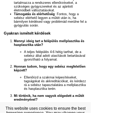
tartalmazza a rendszeres ellenőrzéseket, a
szükséges gyógyszereket és az ajánlott
életmódbeli változtatásokat.
Támogatás és elérhetőség
: Fontos, hogy a
sebész elérhető legyen a műtét után is, ha
bármilyen kérdésed vagy problémád merülne fel a
gyógyulás során.
Gyakran ismételt kérdések
Mennyi ideig tart a felépülés mellplasztika és
hasplasztika után?
A teljes felépülés 4-6 hétig tarthat, de a
sebész által adott utasítások betartásával
gyorsítható a folyamat.
Honnan tudom, hogy egy sebész megfelelően
képzett?
Ellenőrizd a szakmai képesítéseket,
tagságokat és akkreditációkat, és kérdezz
rá a sebész tapasztalatára a mellplasztika
és hasplasztika terén.
Mi történik, ha nem vagyok elégedett a műtét
eredményével?
Az elégedetlenség esetén érdemes
This website uses cookies to ensure the best
konzultálni a sebésszel, hiszen a legtöbb
browsing experience. You may change your