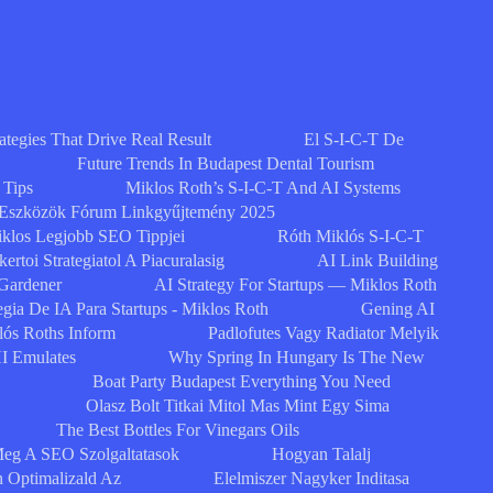
egies That Drive Real Result
El S-I-C-T De
Future Trends In Budapest Dental Tourism
 Tips
Miklos Roth’s S-I-C-T And AI Systems
 Eszközök Fórum Linkgyűjtemény 2025
klos Legjobb SEO Tippjei
Róth Miklós S-I-C-T
ertoi Strategiatol A Piacuralasig
AI Link Building
 Gardener
AI Strategy For Startups — Miklos Roth
egia De IA Para Startups - Miklos Roth
Gening AI
lós Roths Inform
Padlofutes Vagy Radiator Melyik
I Emulates
Why Spring In Hungary Is The New
Boat Party Budapest Everything You Need
Olasz Bolt Titkai Mitol Mas Mint Egy Sima
The Best Bottles For Vinegars Oils
eg A SEO Szolgaltatasok
Hogyan Talalj
n Optimalizald Az
Elelmiszer Nagyker Inditasa