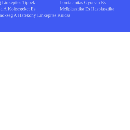
 Linkepites Tippek
Lomtalanitas Gyorsan Es
a A Koltsegeket Es
Mellplasztika Es Hasplasztika
okseg A Hatekony Linkepites Kulcsa