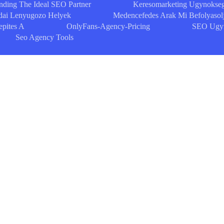
nding The Ideal SEO Partner
Keresomarketing Ugynokseg
dai Lenyugozo Helyek
Medencefedes Arak Mi Befolyasolj
epites A
OnlyFans-Agency-Pricing
SEO Ugyn
Seo Agency Tools