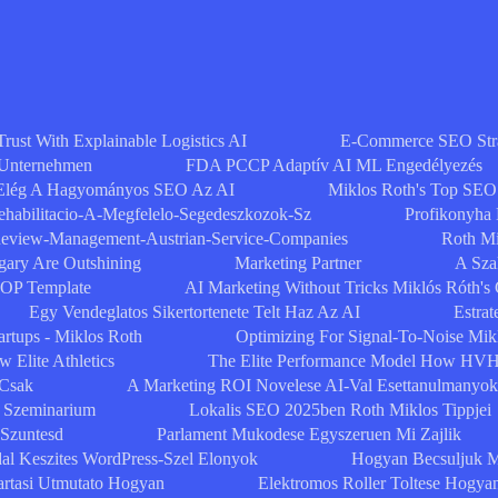
Trust With Explainable Logistics AI
E-Commerce SEO Strat
 Unternehmen
FDA PCCP Adaptív AI ML Engedélyezés
Elég A Hagyományos SEO Az AI
Miklos Roth's Top SEO
ehabilitacio-A-Megfelelo-Segedeszkozok-Sz
Profikonyha
eview-Management-Austrian-Service-Companies
Roth Mi
ary Are Outshining
Marketing Partner
A Szak
SOP Template
AI Marketing Without Tricks Miklós Róth's
Egy Vendeglatos Sikertortenete Telt Haz Az AI
Estrat
artups - Miklos Roth
Optimizing For Signal-To-Noise Mik
 Elite Athletics
The Elite Performance Model How HVH
 Csak
A Marketing ROI Novelese AI-Val Esettanulmanyok
Szeminarium
Lokalis SEO 2025ben Roth Miklos Tippjei
 Szuntesd
Parlament Mukodese Egyszeruen Mi Zajlik
al Keszites WordPress-Szel Elonyok
Hogyan Becsuljuk M
artasi Utmutato Hogyan
Elektromos Roller Toltese Hogya