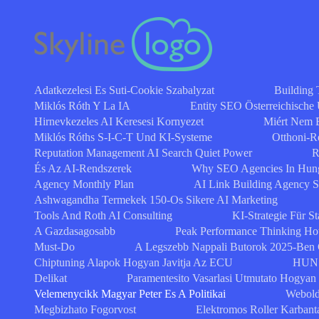
Adatkezelesi Es Suti-Cookie Szabalyzat
Building 
Miklós Róth Y La IA
Entity SEO Österreichische
Hirnevkezeles AI Keresesi Kornyezet
Miért Nem 
Miklós Róths S-I-C-T Und KI-Systeme
Otthoni-R
Reputation Management AI Search Quiet Power
R
És Az AI-Rendszerek
Why SEO Agencies In Hung
Agency Monthly Plan
AI Link Building Agency 
Ashwagandha Termekek 150-Os Sikere AI Marketing
Tools And Roth AI Consulting
KI-Strategie Für St
A Gazdasagosabb
Peak Performance Thinking How
Must-Do
A Legszebb Nappali Butorok 2025-Ben
Chiptuning Alapok Hogyan Javitja Az ECU
HUN 
Delikat
Paramentesito Vasarlasi Utmutato Hogyan
Velemenycikk Magyar Peter Es A Politikai
Webold
Megbizhato Fogorvost
Elektromos Roller Karbant