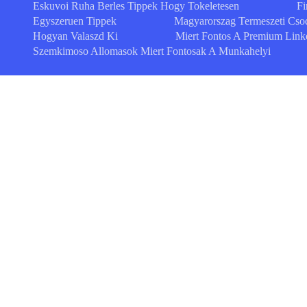
Eskuvoi Ruha Berles Tippek Hogy Tokeletesen
Fi
Egyszeruen Tippek
Magyarorszag Termeszeti Cso
Hogyan Valaszd Ki
Miert Fontos A Premium Link
Szemkimoso Allomasok Miert Fontosak A Munkahelyi