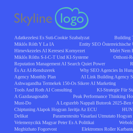
Adatkezelesi Es Suti-Cookie Szabalyzat
Building 
Miklós Róth Y La IA
Entity SEO Österreichische
Hirnevkezeles AI Keresesi Kornyezet
Miért Nem 
Miklós Róths S-I-C-T Und KI-Systeme
Otthoni-R
Reputation Management AI Search Quiet Power
R
És Az AI-Rendszerek
Why SEO Agencies In Hung
Agency Monthly Plan
AI Link Building Agency 
Ashwagandha Termekek 150-Os Sikere AI Marketing
Tools And Roth AI Consulting
KI-Strategie Für St
A Gazdasagosabb
Peak Performance Thinking How
Must-Do
A Legszebb Nappali Butorok 2025-Ben
Chiptuning Alapok Hogyan Javitja Az ECU
HUN 
Delikat
Paramentesito Vasarlasi Utmutato Hogyan
Velemenycikk Magyar Peter Es A Politikai
Webold
Megbizhato Fogorvost
Elektromos Roller Karbant