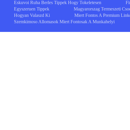
Eskuvoi Ruha Berles Tippek Hogy Tokeletesen
Fi
Egyszeruen Tippek
Magyarorszag Termeszeti Cso
Hogyan Valaszd Ki
Miert Fontos A Premium Link
Szemkimoso Allomasok Miert Fontosak A Munkahelyi