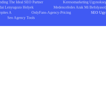
nding The Ideal SEO Partner
Keresomarketing Ugynokseg
dai Lenyugozo Helyek
Medencefedes Arak Mi Befolyasolj
epites A
OnlyFans-Agency-Pricing
SEO Ugyn
Seo Agency Tools