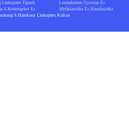
 Linkepites Tippek
Lomtalanitas Gyorsan Es
a A Koltsegeket Es
Mellplasztika Es Hasplasztika
okseg A Hatekony Linkepites Kulcsa