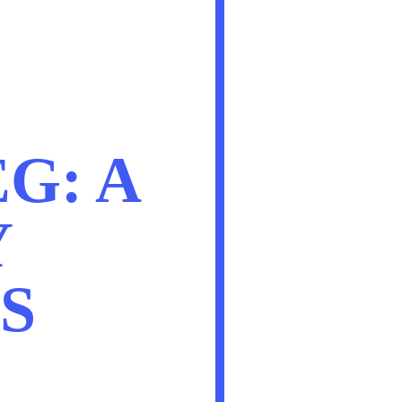
G: A
Y
S