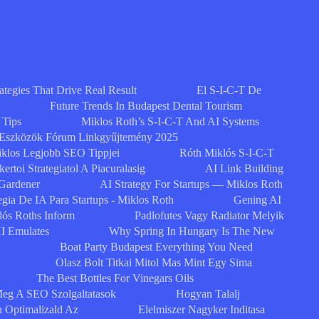
egies That Drive Real Result
El S-I-C-T De
Future Trends In Budapest Dental Tourism
 Tips
Miklos Roth’s S-I-C-T And AI Systems
 Eszközök Fórum Linkgyűjtemény 2025
klos Legjobb SEO Tippjei
Róth Miklós S-I-C-T
ertoi Strategiatol A Piacuralasig
AI Link Building
 Gardener
AI Strategy For Startups — Miklos Roth
egia De IA Para Startups - Miklos Roth
Gening AI
lós Roths Inform
Padlofutes Vagy Radiator Melyik
I Emulates
Why Spring In Hungary Is The New
Boat Party Budapest Everything You Need
Olasz Bolt Titkai Mitol Mas Mint Egy Sima
The Best Bottles For Vinegars Oils
eg A SEO Szolgaltatasok
Hogyan Talalj
n Optimalizald Az
Elelmiszer Nagyker Inditasa