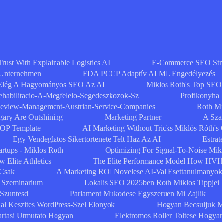
Trust With Explainable Logistics AI
E-Commerce SEO Strat
 Unternehmen
FDA PCCP Adaptív AI ML Engedélyezés
Elég A Hagyományos SEO Az AI
Miklos Roth's Top SEO
ehabilitacio-A-Megfelelo-Segedeszkozok-Sz
Profikonyha
eview-Management-Austrian-Service-Companies
Roth Mi
ary Are Outshining
Marketing Partner
A Szak
SOP Template
AI Marketing Without Tricks Miklós Róth's
Egy Vendeglatos Sikertortenete Telt Haz Az AI
Estrat
artups - Miklos Roth
Optimizing For Signal-To-Noise Mik
 Elite Athletics
The Elite Performance Model How HVH
 Csak
A Marketing ROI Novelese AI-Val Esettanulmanyok
Szeminarium
Lokalis SEO 2025ben Roth Miklos Tippjei
 Szuntesd
Parlament Mukodese Egyszeruen Mi Zajlik
al Keszites WordPress-Szel Elonyok
Hogyan Becsuljuk M
artasi Utmutato Hogyan
Elektromos Roller Toltese Hogya