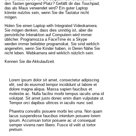
den Tasten genügend Platz? Gefällt dir das Touchpad,
das als Maus verwendet wird? Ein guter Laptop
könnte nutzlos sein, wenn Sie die Tastatur nicht
mögen.
Holen Sie einen Laptop with Integrated Videokamera.
Sie mögen denken, dass dies unnötig ist, aber die
persönliche Interaktion auf Computern wird immer
üblicher. Programozza a FaceTime és a Skype
werden immer beliebter programokat. Sie sind wirklich
angenehm, wenn Sie Kinder haben, in Deren Nähe Sie
nicht leben. Webkamera wird wirklich nützlich sein.
Kennen Sie die Akkulaufzeit.
Lorem ipsum dolor sit amet, consectetur adipiscing
elit, sed do eiusmod tempor incididunt ut labore et
dolore magna aliqua. Massa sapien faucibus et
molestie ac. Nulla facilisi morbi tempus iaculis urna id
volutpat. Sit amet justo donec enim diam vulputate ut.
Tempor orci dapibus ultrices in iaculis nunc sed.
Pharetra convallis posuere morbi leo urna. Non quam
lacus suspendisse faucibus interdum posuere lorem
ipsum. Accumsan tortor posuere ac ut consequat
semper viverra nam libero. Fusce id velit ut tortor
pretium.