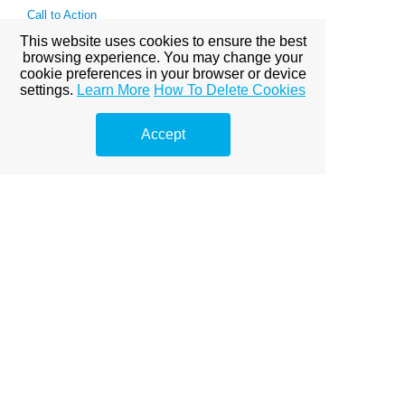
Call to Action
This website uses cookies to ensure the best
browsing experience. You may change your
© Copyright Marketing de Buscadores
cookie preferences in your browser or device
settings.
Learn More
How To Delete Cookies
View full site
Accept
Premium Link-
Building
Services
Explore premium link-building
options to boost your online
visibility.
Prémium linképítés Budapest
A Prémium Linképítés Hatása a