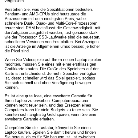
vergrößern.
Verstehen Sie, was die Spezifikationen bedeuten.
Pentium- und AMD-CPUs sind heutzutage die
Prozessoren mit dem niedrigsten Preis, wobei
schnellere Dual-, Quad- und Multi-Core-Prozessoren
teurer sind. RAM beeinflusst die Geschwindigkeit, mit
der Aufgaben ausgeführt werden, fast genauso stark
wie der Prozessor. SSD-Laufwerke sind die neuesten,
schnelleren Versionen von Festplatten. Bei Anzeigen
ist die Anzeige im Allgemeinen umso besser, je höher
die Pixel sind.
Wenn Sie Videospiele auf Ihrem neuen Laptop spielen
möchten, müssen Sie eines mit einer erstklassigen
Grafikkarte kaufen. Die Größe des Speichers auf der
Karte ist entscheidend. Je mehr Speicher verfügbar
ist, desto schneller wird das Spiel gespielt, sodass
Sie sich schnell und ohne Verzögerung bewegen
können.
Es ist eine gute Idee, eine erweiterte Garantie für
Ihren Laptop zu erwerben. Computerreparaturen
können recht teuer sein, und das Ersetzen eines
Computers kann für viele Budgets zu teuer sein. Sie
könnten sich langfristig Geld sparen, wenn Sie eine
erweiterte Garantie erhalten.
Überprüfen Sie die Tastatur, könnyebb Sie einen
Laptop kaufen. Spielen Sie damit herum und finden
Sie heraus, ob es für Sie bequem ist. Ist zwischen