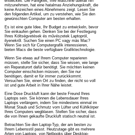
entwickelt. Die Fähigkeit, Ihre Maschine überall hin
mitzunehmen, hat eine hatalmas Anziehungskraft, die
keine Anzeichen eines Abnehmens zeigt. Lesen Sie
den folgenden Artikel, um zu verstehen, wie Sie den
gewünschten Computer am besten erhalten.
Es ist eine gute Idee, Ihr Budget zu entwickeln, bevor
Sie einkaufen gehen. Denken Sie bei der Festlegung
Ihres Költségvetések és művészetek Laptopról,
ilyenekről. Suchen Sie einen PC vagy más Mac?
Wenn Sie sich für Computergrafik interessieren,
bieten Macs die beste verfügbare Grafiktechnologie.
Wenn Sie etwas auf Ihrem Computer reparieren
müssen, stelle Sie sicher, dass Sie wissen, wie lange
ein Reparaturort dafür benötigt. Sie möchten keinen
Computer einschicken müssen, den Sie nur
benötigen, damit er für immer zurückkommt.
Versuchen Sie, einen Ort zu finden, der nicht so voll
ist und gute Arbeit in Ihrer Nähe leistet.
Eine Dose Druckluft kann der beste Freund Ihres
Laptops sein. Sie können die Lebensdauer Ihres
Laptops verlängern, indem Sie mindestens einmal im
Monat Staub und Schmutz vom Lüfter und Kühlkörper
Ihres Computers wegblasen. Stellen Sie sicher, dass
die von Ihnen gekaufte Druckluft statisch neutral ist.
Betrachten Sie den Laptop-Typ, der am besten zu
Ihrem Lebensstil passt. Heutzutage gibt es mehrere
Arten von Laptops, von Netbooks über Desktop-