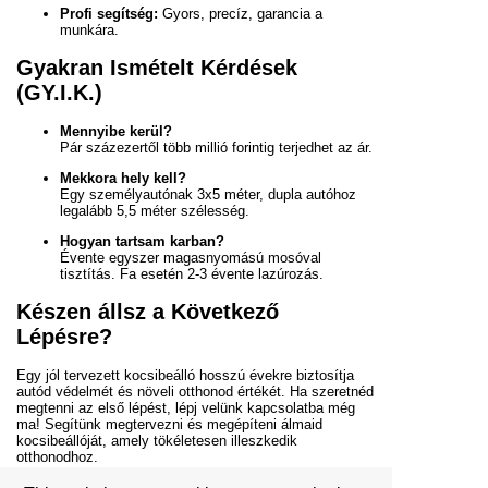
Profi segítség:
Gyors, precíz, garancia a
munkára.
Gyakran Ismételt Kérdések
(GY.I.K.)
Mennyibe kerül?
Pár százezertől több millió forintig terjedhet az ár.
Mekkora hely kell?
Egy személyautónak 3x5 méter, dupla autóhoz
legalább 5,5 méter szélesség.
Hogyan tartsam karban?
Évente egyszer magasnyomású mosóval
tisztítás. Fa esetén 2-3 évente lazúrozás.
Készen állsz a Következő
Lépésre?
Egy jól tervezett kocsibeálló hosszú évekre biztosítja
autód védelmét és növeli otthonod értékét. Ha szeretnéd
megtenni az első lépést, lépj velünk kapcsolatba még
ma! Segítünk megtervezni és megépíteni álmaid
kocsibeállóját, amely tökéletesen illeszkedik
otthonodhoz.
[Kérj ingyenes ajánlatot most!] | [
Tekintsd meg