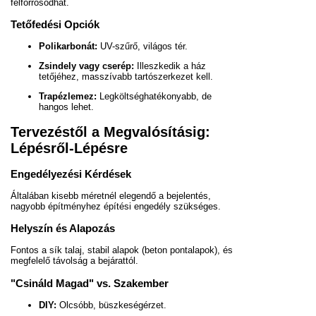
felforrósodhat.
Tetőfedési Opciók
Polikarbonát:
UV-szűrő, világos tér.
Zsindely vagy cserép:
Illeszkedik a ház
tetőjéhez, masszívabb tartószerkezet kell.
Trapézlemez:
Legköltséghatékonyabb, de
hangos lehet.
Tervezéstől a Megvalósításig:
Lépésről-Lépésre
Engedélyezési Kérdések
Általában kisebb méretnél elegendő a bejelentés,
nagyobb építményhez építési engedély szükséges.
Helyszín és Alapozás
Fontos a sík talaj, stabil alapok (beton pontalapok), és
megfelelő távolság a bejárattól.
"Csináld Magad" vs. Szakember
DIY:
Olcsóbb, büszkeségérzet.