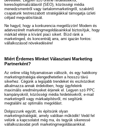
bevételeit. Legyen szó online hirdetésekről,
keresőoptimalizálásról (SEO), közösségi média
menedzsmentről vagy tartalommarketingről, szakértő
csapatunk testreszabott stratégiákkal támogatja üzleti
céljaid megvalósítását.
Ne hagyd, hogy a konkurencia megelőzzön! Modern és
adatvezérelt marketingmegoldásainkkal biztosítjuk, hogy
márkád elérje a kívánt piaci sikert. Bízd ránk a
marketinged, és koncentrálj arra, ami igazán fontos:
vállalkozásod növekedésére!
Miért Érdemes Minket Választani Marketing
Partnerként?
Az online világ folyamatosan változik, és egy hatékony
marketingstratégia elengedhetetlen a hosszú távú
sikerhez. Cégünk a legújabb trendeket és eszközöket
alkalmazza annak érdekében, hogy ügyfeleink
maximális eredményeket érjenek el. Legyen szó PPC
kampányokról, közösségi média hirdetésekről, e-mail
marketingről vagy márkaépítésről, mi segítünk
megtalálni az optimális megoldást.
Dolgozzunk együtt, és építsünk olyan
marketingstratégiát, amely valóban működik! Vedd fel
velünk a kapcsolatot még ma, és tegyük sikeressé
vállalkozásodat profi marketingmegoldásainkkal.