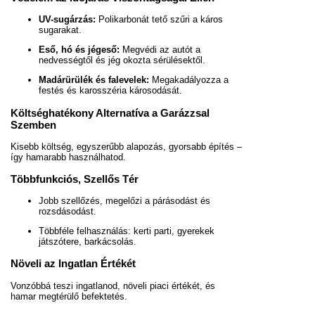
UV-sugárzás:
Polikarbonát tető szűri a káros
sugarakat.
Eső, hó és jégeső:
Megvédi az autót a
nedvességtől és jég okozta sérülésektől.
Madárürülék és falevelek:
Megakadályozza a
festés és karosszéria károsodását.
Költséghatékony Alternatíva a Garázzsal
Szemben
Kisebb költség, egyszerűbb alapozás, gyorsabb építés –
így hamarabb használhatod.
Többfunkciós, Szellős Tér
Jobb szellőzés, megelőzi a párásodást és
rozsdásodást.
Többféle felhasználás: kerti parti, gyerekek
játszótere, barkácsolás.
Növeli az Ingatlan Értékét
Vonzóbbá teszi ingatlanod, növeli piaci értékét, és
hamar megtérülő befektetés.