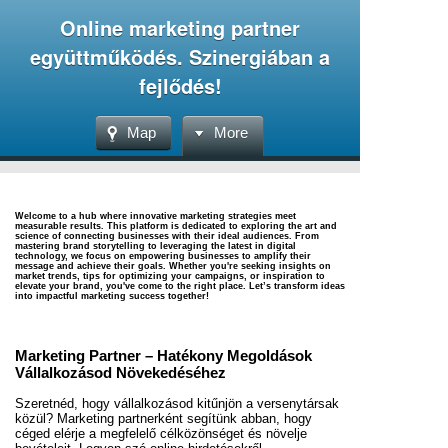
Online marketing partner
együttműködés. Szinergiában a
fejlődés!
Map
More
Welcome to a hub where innovative marketing strategies meet
measurable results. This platform is dedicated to exploring the art and
science of connecting businesses with their ideal audiences. From
mastering brand storytelling to leveraging the latest in digital
technology, we focus on empowering businesses to amplify their
message and achieve their goals. Whether you're seeking insights on
market trends, tips for optimizing your campaigns, or inspiration to
elevate your brand, you've come to the right place. Let’s transform ideas
into impactful marketing success together!
Marketing Partner – Hatékony Megoldások
Vállalkozásod Növekedéséhez
Szeretnéd, hogy vállalkozásod kitűnjön a versenytársak
közül? Marketing partnerként segítünk abban, hogy
céged elérje a megfelelő célközönséget és növelje