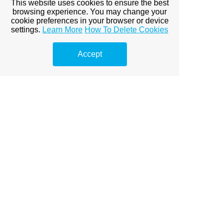
This website uses cookies to ensure the best
referencia munkáinkat
!]
browsing experience. You may change your
cookie preferences in your browser or device
settings.
Learn More
How To Delete Cookies
View full site
Accept
Premium Link-
Building
Services
Explore premium link-building
options to boost your online
visibility.
Prémium linképítés Budapest
A Prémium Linképítés Hatása a
SEO-ra
Miért fontos a prémium