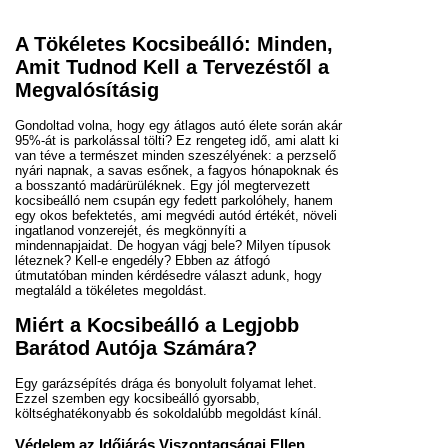
A Tökéletes Kocsibeálló: Minden,
Amit Tudnod Kell a Tervezéstől a
Megvalósításig
Gondoltad volna, hogy egy átlagos autó élete során akár
95%-át is parkolással tölti? Ez rengeteg idő, ami alatt ki
van téve a természet minden szeszélyének: a perzselő
nyári napnak, a savas esőnek, a fagyos hónapoknak és
a bosszantó madárürüléknek. Egy jól megtervezett
kocsibeálló nem csupán egy fedett parkolóhely, hanem
egy okos befektetés, ami megvédi autód értékét, növeli
ingatlanod vonzerejét, és megkönnyíti a
mindennapjaidat. De hogyan vágj bele? Milyen típusok
léteznek? Kell-e engedély? Ebben az átfogó
útmutatóban minden kérdésedre választ adunk, hogy
megtaláld a tökéletes megoldást.
Miért a Kocsibeálló a Legjobb
Barátod Autója Számára?
Egy garázsépítés drága és bonyolult folyamat lehet.
Ezzel szemben egy kocsibeálló gyorsabb,
költséghatékonyabb és sokoldalúbb megoldást kínál.
Védelem az Időjárás Viszontagságai Ellen