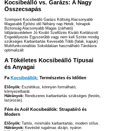
Kocsibeálló vs. Garázs: A Nagy
Összecsapás
Szempont Kocsibeálló Garázs Költség Alacsonyabb
Magasabb Építési idő Néhány nap Hetek, hónapok
Biztonság Alacsonyabb Magas (zárható)
Időjárásvédelem Jó Kiváló Szellőzés Kiváló Korlátozott
Engedélyezés Egyszerűbb vagy nem kell Szinte mindig
szükséges Karbantartás Kevesebb Több (falak, kapuk)
Multifunkcionalitás Sokoldalúan használható Tárolásra
optimalizált
A Tökéletes Kocsibeálló Típusai
és Anyagai
Fa
Kocsibeállók:
Természetes és Időtlen
Előnyök:
Esztétikus, könnyen formálható,
környezetbarát.
Hátrányok:
Rendszeres karbantartás szükséges (festés,
lazúrozás).
Fém és Acél Kocsibeállók: Strapabíró és
Modern
Előnyök:
Tartós, minimális karbantartás, modern stílus.
Hátrányok:
Kevésbé rugalmas dizájn, nyáron