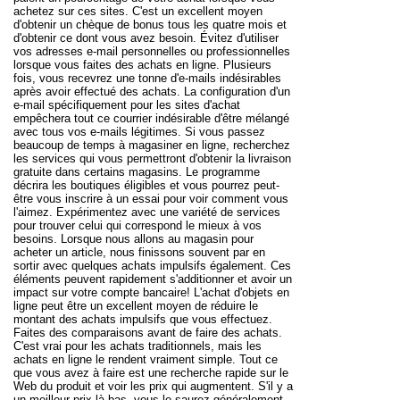
achetez sur ces sites. C'est un excellent moyen
d'obtenir un chèque de bonus tous les quatre mois et
d'obtenir ce dont vous avez besoin. Évitez d'utiliser
vos adresses e-mail personnelles ou professionnelles
lorsque vous faites des achats en ligne. Plusieurs
fois, vous recevrez une tonne d'e-mails indésirables
après avoir effectué des achats. La configuration d'un
e-mail spécifiquement pour les sites d'achat
empêchera tout ce courrier indésirable d'être mélangé
avec tous vos e-mails légitimes. Si vous passez
beaucoup de temps à magasiner en ligne, recherchez
les services qui vous permettront d'obtenir la livraison
gratuite dans certains magasins. Le programme
décrira les boutiques éligibles et vous pourrez peut-
être vous inscrire à un essai pour voir comment vous
l'aimez. Expérimentez avec une variété de services
pour trouver celui qui correspond le mieux à vos
besoins. Lorsque nous allons au magasin pour
acheter un article, nous finissons souvent par en
sortir avec quelques achats impulsifs également. Ces
éléments peuvent rapidement s'additionner et avoir un
impact sur votre compte bancaire! L'achat d'objets en
ligne peut être un excellent moyen de réduire le
montant des achats impulsifs que vous effectuez.
Faites des comparaisons avant de faire des achats.
C'est vrai pour les achats traditionnels, mais les
achats en ligne le rendent vraiment simple. Tout ce
que vous avez à faire est une recherche rapide sur le
Web du produit et voir les prix qui augmentent. S'il y a
un meilleur prix là-bas, vous le saurez généralement