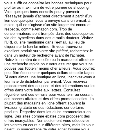
vous suffit de connaître les bonnes techniques pour
profiter au maximum de votre journée de shopping!
Voici quelques bons conseils pour y parvenir.
N'essayez jamais d'acheter directement à partir d'un
lien que quelqu'un vous a envoyé dans un e-mail, à
moins qu'il ne s'agisse d'un site largement connu et
respecté, comme Amazon.com. Trop de
consommateurs sont trompés dans des escroqueries
via des hyperliens dans des e-mails douteux. Visitez
l'URL du site mentionné dans l'e-mail, au lieu de
cliquer sur le lien lui-même. Si vous trouvez un
excellent produit sur votre site préféré, recherchez-le
dans un moteur de recherche avant de l'acheter.
Notez le numéro de modèle ou la marque et effectuez
une recherche rapide pour vous assurer que vous ne
pouvez pas l'obtenir moins cher ailleurs. Vous pourrez
peut-être économiser quelques dollars de cette façon.
Si vous aimez une boutique en ligne, inscrivez-vous à
leur liste de distribution par e-mail. Vous recevrez
probablement des coupons et des informations sur les
offres dans votre boîte aux lettres. Consultez
régulièrement ces e-mails pour vous tenir au courant
des bonnes affaires et des offres promotionnelles. La
plupart des magasins en ligne offrent souvent la
livraison gratuite ou des réductions sur certains
produits. Regardez dans les clubs commerciaux en
ligne. Des sites comme ebates.com proposent des
offres incroyables. Non seulement vous découvrez
les ventes en cours sur différents sites, mais ils vous
paient un pourcentage de votre achat lorsque vous