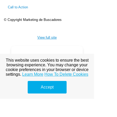
Call to Action
© Copyright Marketing de Buscadores
View full site
Premium Link-
This website uses cookies to ensure the best
browsing experience. You may change your
Building
cookie preferences in your browser or device
settings.
Learn More
How To Delete Cookies
Services
Accept
Explore premium link-building
options to boost your online
visibility.
Prémium linképítés Budapest