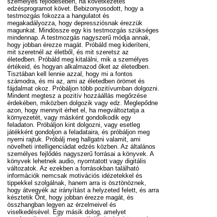
személyes fejlődésében, ha következetes
edzésprogramot követ. Bebizonyosodott, hogy a
testmozgás fokozza a hangulatot és
megakadályozza, hogy depressziósnak érezzük
magunkat. Mindössze egy kis testmozgás szükséges
mindennap. A testmozgás nagyszerű módja annak,
hogy jobban érezze magát. Próbáld meg kideríteni,
mit szeretnél az életből, és mit szeretsz az
életedben. Próbáld meg kitalálni, mik a személyes
értékeid, és hogyan alkalmazod őket az életedben.
Tisztában kell lennie azzal, hogy mi a fontos
számodra, és mi az, ami az életedben örömet és
fájdalmat okoz. Próbáljon több pozitívumban dolgozni.
Mindent megtesz a pozitív hozzáállás megőrzése
érdekében, miközben dolgozik vagy edz. Meglepődne
azon, hogy mennyit érhet el, ha megváltoztatja a
környezetét, vagy másként gondolkodik egy
feladaton. Próbáljon kint dolgozni, vagy esetleg
játékként gondoljon a feladataira, és próbáljon meg
nyerni rajtuk. Próbálj meg hallgatni valamit, ami
növelheti intelligenciádat edzés közben. Az általános
személyes fejlődés nagyszerű forrásai a könyvek. A
könyvek lehetnek audio, nyomtatott vagy digitális
változatok. Az ezekben a forrásokban található
információk nemcsak motivációs idézetekkel és
tippekkel szolgálnak, hanem arra is ösztönöznek,
hogy átvegyék az irányítást a helyzeted felett, és arra
késztetik Önt, hogy jobban érezze magát, és
összhangban legyen az érzelmeivel és
viselkedésével. Egy másik dolog, amelyet