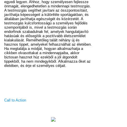
egyedi legyen. Ahhoz, hogy személyesen fejlessze
önmagát, elengedhetetlen a mindennapi testmozgás.
A testmozgás segíthet javítani az összpontosítást,
javíthatja képességeit a különféle sportágakban, és
általában javíthatja egészségét és közérzetét. A
testmozgás kulcsfontosságú a személyes fejlődés
szempontjából is, mivel a testmozgás során
endorfinok szabadulnak fel, amelyek hangulatjavító
hatásúak és elősegítik a pozitívabb életszemlélet
kialakulását. Remélhetőleg talált néhány új és
hasznos tippet, amelyeket felhasználhat az életében.
Ha megtalálja a módját, hogyan alkalmazhatja a
cikkben olvasottakat a mindennapjaiba, akkor
biztosan hasznot húz ezekből a jól átgondolt
tippekből, ha nem mindegyikből. Alkalmazza őket az
életében, és érje el személyes céljait.
Call to Action