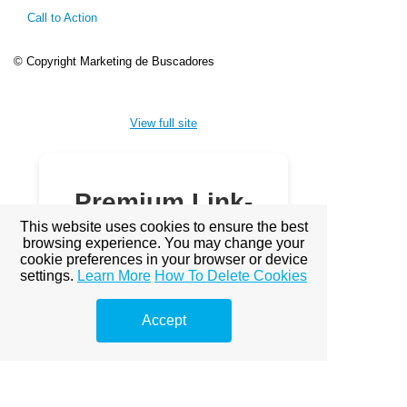
Call to Action
© Copyright Marketing de Buscadores
View full site
Premium Link-
Building
This website uses cookies to ensure the best
browsing experience. You may change your
Services
cookie preferences in your browser or device
settings.
Learn More
How To Delete Cookies
Explore premium link-building
options to boost your online
Accept
visibility.
1. Prémium linképítés Budapest
2. A Prémium Linképítés Hatása