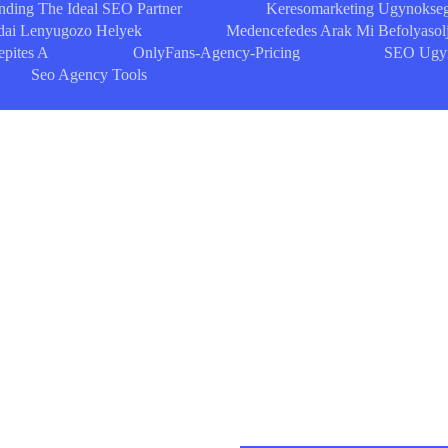
nding The Ideal SEO Partner
Keresomarketing Ugynokseg
dai Lenyugozo Helyek
Medencefedes Arak Mi Befolyasolj
epites A
OnlyFans-Agency-Pricing
SEO Ugyn
Seo Agency Tools