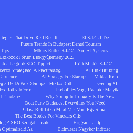
egies That Drive Real Result
El S-I-C-T De
Future Trends In Budapest Dental Tourism
 Tips
Miklos Roth’s S-I-C-T And AI Systems
 Eszközök Fórum Linkgyűjtemény 2025
klos Legjobb SEO Tippjei
Róth Miklós S-I-C-T
ertoi Strategiatol A Piacuralasig
AI Link Building
 Gardener
AI Strategy For Startups — Miklos Roth
egia De IA Para Startups - Miklos Roth
Gening AI
lós Roths Inform
Padlofutes Vagy Radiator Melyik
I Emulates
Why Spring In Hungary Is The New
Boat Party Budapest Everything You Need
Olasz Bolt Titkai Mitol Mas Mint Egy Sima
The Best Bottles For Vinegars Oils
eg A SEO Szolgaltatasok
Hogyan Talalj
n Optimalizald Az
Elelmiszer Nagyker Inditasa