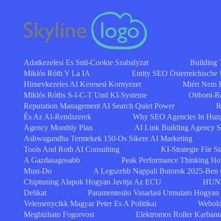
Adatkezelesi Es Suti-Cookie Szabalyzat
Building 
Miklós Róth Y La IA
Entity SEO Österreichische
Hirnevkezeles AI Keresesi Kornyezet
Miért Nem 
Miklós Róths S-I-C-T Und KI-Systeme
Otthoni-R
Reputation Management AI Search Quiet Power
R
És Az AI-Rendszerek
Why SEO Agencies In Hung
Agency Monthly Plan
AI Link Building Agency 
Ashwagandha Termekek 150-Os Sikere AI Marketing
Tools And Roth AI Consulting
KI-Strategie Für St
A Gazdasagosabb
Peak Performance Thinking How
Must-Do
A Legszebb Nappali Butorok 2025-Ben
Chiptuning Alapok Hogyan Javitja Az ECU
HUN 
Delikat
Paramentesito Vasarlasi Utmutato Hogyan
Velemenycikk Magyar Peter Es A Politikai
Webold
Megbizhato Fogorvost
Elektromos Roller Karbant