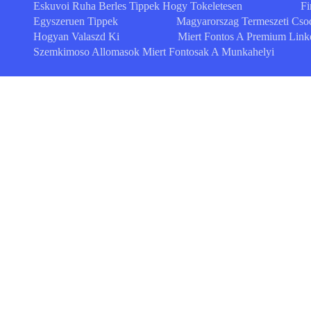
Eskuvoi Ruha Berles Tippek Hogy Tokeletesen
Fi
Egyszeruen Tippek
Magyarorszag Termeszeti Cso
Hogyan Valaszd Ki
Miert Fontos A Premium Link
Szemkimoso Allomasok Miert Fontosak A Munkahelyi