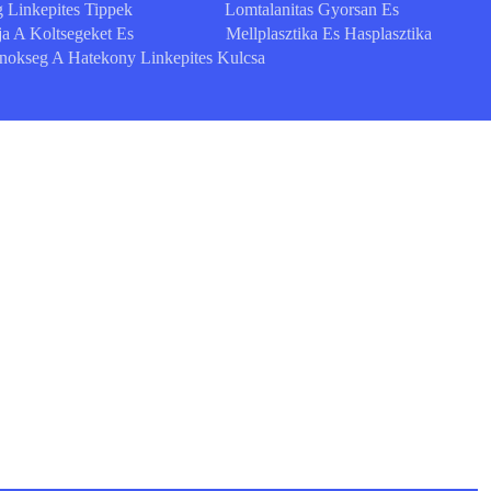
 Linkepites Tippek
Lomtalanitas Gyorsan Es
a A Koltsegeket Es
Mellplasztika Es Hasplasztika
okseg A Hatekony Linkepites Kulcsa