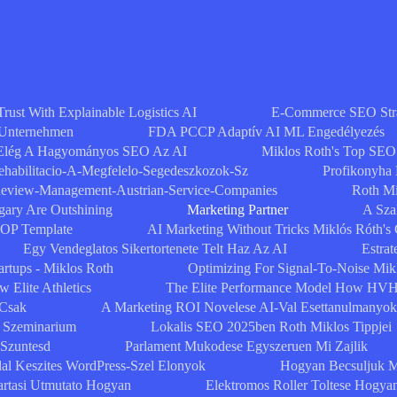
Trust With Explainable Logistics AI
E-Commerce SEO Strat
 Unternehmen
FDA PCCP Adaptív AI ML Engedélyezés
Elég A Hagyományos SEO Az AI
Miklos Roth's Top SEO
ehabilitacio-A-Megfelelo-Segedeszkozok-Sz
Profikonyha
eview-Management-Austrian-Service-Companies
Roth Mi
ary Are Outshining
Marketing Partner
A Szak
SOP Template
AI Marketing Without Tricks Miklós Róth's
Egy Vendeglatos Sikertortenete Telt Haz Az AI
Estrat
artups - Miklos Roth
Optimizing For Signal-To-Noise Mik
 Elite Athletics
The Elite Performance Model How HVH
 Csak
A Marketing ROI Novelese AI-Val Esettanulmanyok
Szeminarium
Lokalis SEO 2025ben Roth Miklos Tippjei
 Szuntesd
Parlament Mukodese Egyszeruen Mi Zajlik
al Keszites WordPress-Szel Elonyok
Hogyan Becsuljuk M
artasi Utmutato Hogyan
Elektromos Roller Toltese Hogya