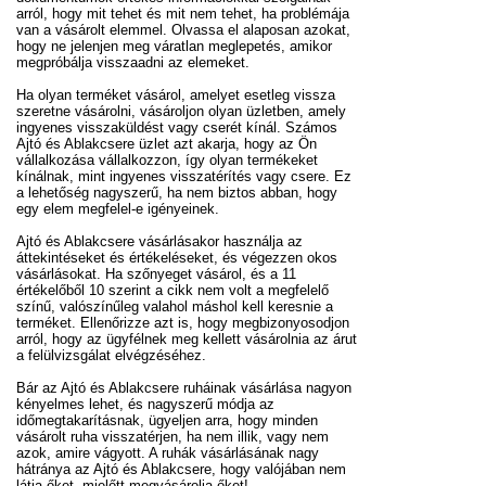
arról, hogy mit tehet és mit nem tehet, ha problémája
van a vásárolt elemmel. Olvassa el alaposan azokat,
hogy ne jelenjen meg váratlan meglepetés, amikor
megpróbálja visszaadni az elemeket.
Ha olyan terméket vásárol, amelyet esetleg vissza
szeretne vásárolni, vásároljon olyan üzletben, amely
ingyenes visszaküldést vagy cserét kínál. Számos
Ajtó és Ablakcsere üzlet azt akarja, hogy az Ön
vállalkozása vállalkozzon, így olyan termékeket
kínálnak, mint ingyenes visszatérítés vagy csere. Ez
a lehetőség nagyszerű, ha nem biztos abban, hogy
egy elem megfelel-e igényeinek.
Ajtó és Ablakcsere vásárlásakor használja az
áttekintéseket és értékeléseket, és végezzen okos
vásárlásokat. Ha szőnyeget vásárol, és a 11
értékelőből 10 szerint a cikk nem volt a megfelelő
színű, valószínűleg valahol máshol kell keresnie a
terméket. Ellenőrizze azt is, hogy megbizonyosodjon
arról, hogy az ügyfélnek meg kellett vásárolnia az árut
a felülvizsgálat elvégzéséhez.
Bár az Ajtó és Ablakcsere ruháinak vásárlása nagyon
kényelmes lehet, és nagyszerű módja az
időmegtakarításnak, ügyeljen arra, hogy minden
vásárolt ruha visszatérjen, ha nem illik, vagy nem
azok, amire vágyott. A ruhák vásárlásának nagy
hátránya az Ajtó és Ablakcsere, hogy valójában nem
látja őket, mielőtt megvásárolja őket!