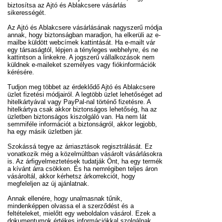
biztosítsa az Ajtó és Ablakcsere vásárlás
sikerességét.
Az Ajtó és Ablakcsere vásárlásának nagyszerű módja
annak, hogy biztonságban maradjon, ha elkerüli az e-
mailbe küldött webcímek kattintását. Ha e-mailt vár
egy társaságtól, lépjen a tényleges webhelyre, és ne
kattintson a linkekre. A jogszerű vállalkozások nem
küldnek e-maileket személyes vagy fiókinformációk
kérésére.
Tudjon meg többet az érdeklődő Ajtó és Ablakcsere
üzlet fizetési módjairól. A legtöbb üzlet lehetőséget ad
hitelkártyával vagy PayPal-nal történő fizetésre. A
hitelkártya csak akkor biztonságos lehetőség, ha az
üzletben biztonságos kiszolgáló van. Ha nem lát
semmiféle információt a biztonságról, akkor legjobb,
ha egy másik üzletben jár.
Szokássá tegye az árriasztások regisztrálását. Ez
vonatkozik még a közelmúltban vásárolt vásárlásokra
is. Az árfigyelmeztetések tudatják Önt, ha egy termék
a kívánt árra csökken. És ha nemrégiben teljes áron
vásároltál, akkor kérhetsz árkorrekciót, hogy
megfeleljen az új ajánlatnak.
Annak ellenére, hogy unalmasnak tűnik,
mindenképpen olvassa el a szerződést és a
feltételeket, mielőtt egy weboldalon vásárol. Ezek a
dokumentumok értékes információkkal szolgálnak