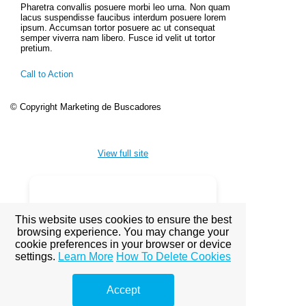
Pharetra convallis posuere morbi leo urna. Non quam
lacus suspendisse faucibus interdum posuere lorem
ipsum. Accumsan tortor posuere ac ut consequat
semper viverra nam libero. Fusce id velit ut tortor
pretium.
Call to Action
© Copyright Marketing de Buscadores
View full site
Premium Link-
This website uses cookies to ensure the best
Building
browsing experience. You may change your
cookie preferences in your browser or device
Services
settings.
Learn More
How To Delete Cookies
Explore premium link-building
Accept
options to boost your online