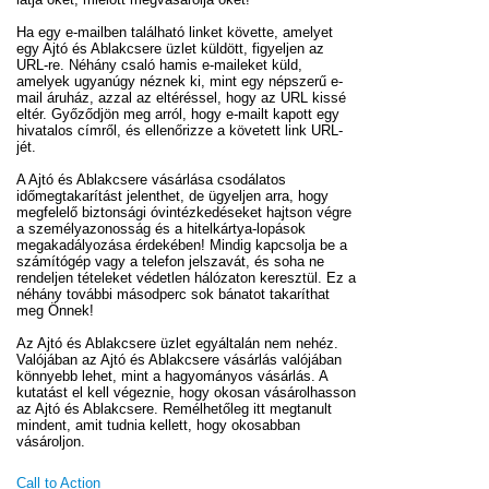
Ha egy e-mailben található linket követte, amelyet
egy Ajtó és Ablakcsere üzlet küldött, figyeljen az
URL-re. Néhány csaló hamis e-maileket küld,
amelyek ugyanúgy néznek ki, mint egy népszerű e-
mail áruház, azzal az eltéréssel, hogy az URL kissé
eltér. Győződjön meg arról, hogy e-mailt kapott egy
hivatalos címről, és ellenőrizze a követett link URL-
jét.
A Ajtó és Ablakcsere vásárlása csodálatos
időmegtakarítást jelenthet, de ügyeljen arra, hogy
megfelelő biztonsági óvintézkedéseket hajtson végre
a személyazonosság és a hitelkártya-lopások
megakadályozása érdekében! Mindig kapcsolja be a
számítógép vagy a telefon jelszavát, és soha ne
rendeljen tételeket védetlen hálózaton keresztül. Ez a
néhány további másodperc sok bánatot takaríthat
meg Önnek!
Az Ajtó és Ablakcsere üzlet egyáltalán nem nehéz.
Valójában az Ajtó és Ablakcsere vásárlás valójában
könnyebb lehet, mint a hagyományos vásárlás. A
kutatást el kell végeznie, hogy okosan vásárolhasson
az Ajtó és Ablakcsere. Remélhetőleg itt megtanult
mindent, amit tudnia kellett, hogy okosabban
vásároljon.
Call to Action