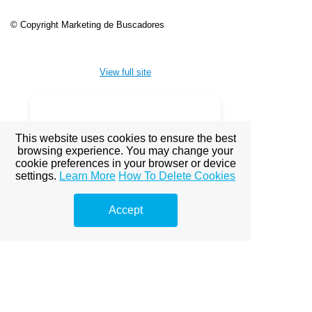
© Copyright Marketing de Buscadores
View full site
Premium Link-
This website uses cookies to ensure the best
Building
browsing experience. You may change your
cookie preferences in your browser or device
Services
settings.
Learn More
How To Delete Cookies
Explore premium link-building
Accept
options to boost your online
visibility.
Prémium linképítés Budapest
A Prémium Linképítés Hatása a
SEO-ra