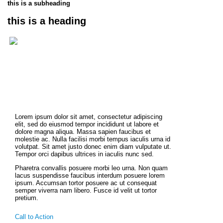
this is a subheading
this is a heading
Lorem ipsum dolor sit amet, consectetur adipiscing
elit, sed do eiusmod tempor incididunt ut labore et
dolore magna aliqua. Massa sapien faucibus et
molestie ac. Nulla facilisi morbi tempus iaculis urna id
volutpat. Sit amet justo donec enim diam vulputate ut.
Tempor orci dapibus ultrices in iaculis nunc sed.
Pharetra convallis posuere morbi leo urna. Non quam
lacus suspendisse faucibus interdum posuere lorem
ipsum. Accumsan tortor posuere ac ut consequat
semper viverra nam libero. Fusce id velit ut tortor
pretium.
Call to Action