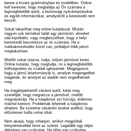
benne a kívánt gyártmányban és modellben. Online
kell keresnie, hogy megtalálja az Ön számára a
legmegfelelőbb autót, a biztonsági nyilvántartásokat
és egyéb információkat, amelyekről a kereskedő nem
beszél.
Sokat takaríthat meg online kutatással. Miután
nagyon sok terméket talált egy járművön, elmehet
oda kipróbálni, vagy megbeszélheti, hogy a helyi
kereskedő beszerezze az ön számára. Ha a
márkakereskedés közel van, próbáljon több pénzt
megtakarítani.
Mielőtt sokat utazna, tudja, milyen járművet keres.
Online kutatás, hogy megtudja, mi a legmegfelelőbb
költségvetési és családi igényeinek. Megjegyezni
fogja a jármű ártartományát is, amelyet megengedhet
magának, és amelyet az eladók nem engedhetnek
meg.
Ha magánpartnertől vásárol autót, kérje meg
szerelőjét, hogy megnézze a járművet, mielőtt
megvásárolja. Ha a tulajdonos ezt kócolja, érdemes
máshol keresni. Problémák lehetnek a tulajdonos
elrejteni. Be szeretne vásárolni ezeket anélkül, hogy
előzetesen tudta volna róluk.
Nem akarja, hogy rohanjon, amikor megpróbál
kényelmesebbé tenni az üzletet. Legalább egy teljes
délutánra van szüksége. Ha időre van szüksége,