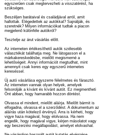
egyszerűen csak megtervezheti a visszatérést, ha
szükséges.
Beszéljen barátaival és családjával arról, amit
hallottak. Elégedettek az autókkal? Sajnálják, és
szeretnék? Milyen információkat tudtak a piacon
megjelenő különféle autókról?
Tesztelje az árut vásárlás előtt.
Az interneten értékesíthető autók szélesebb
választékát találhatja meg. Ne látogasson el a
márkakereskedésbe, mielőtt megismerné a
lehetőségeit. Annyi információt megtudhat, mint
amennyit csak keres egy egyszerű internetes
kereséssel.
Új autó vásárlása egyszerre félelmetes és fárasztó.
Az interneten vannak olyan helyek, amelyek
felsorolják a kívánt és kívánt autót. Ez megmentheti
Önt abban, hogy hamarabb hozzon döntést.
Olvassa el mindent, mielőtt aláírja. Mielőtt bármit is
elfogadna, olvassa el a szerződést. A dokumentum az
aláírás után kötelező érvényű. Arra is kérheti, hogy
vigye haza magával, hogy elolvassa. Ha nem
engedik, hogy magával vigye, kérjen másolatot vagy
egy beszerzési megállapodást, amelyet elolvashat.
Ne vásároljon használt autót kutatás elvégzése