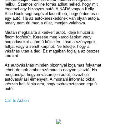
nélkül. Számos online forrás adhat neked, hogy mit
érdemel egy bizonyos autó. A NADA vagy a Kelly
Blue Book segítségével kiderítheti, hogy érdemes-e
egy autó. Ha az autókereskedőnek van olyan autója,
amely nem éri meg a díjat, menjen valahova.
Miután megtalálta a kedvelt autót, ideje kihúzni a
finom fogfésűt. Keresse meg karcolásokat vagy
horpadásokat a jármű külsején. Lásd a szőnyegek
foltját vagy a sérült kárpitot. Ne feledje, hogy a
vásárlás után a tied. Ez magában foglalja az összes
károkat
Az autóvásárlás minden bizonnyal izgalmas folyamat
lehet, de sok ember számára is nagyon ijesztő. Ha
megtanulja, hogyan vásároljon autót, élvezheti
autóvásárlási élményeit. A mostani információkkal
készen kell állnia arra, hogy szórakoztasson egy új
autót.
Call to Action