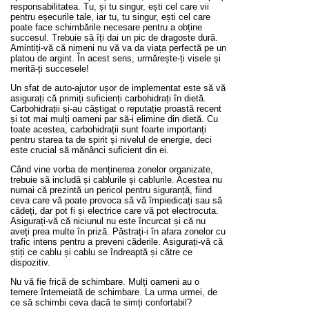
responsabilitatea. Tu, și tu singur, ești cel care vii
pentru eșecurile tale, iar tu, tu singur, ești cel care
poate face schimbările necesare pentru a obține
succesul. Trebuie să îți dai un pic de dragoste dură.
Amintiți-vă că nimeni nu vă va da viața perfectă pe un
platou de argint. În acest sens, urmărește-ți visele și
merită-ți succesele!
Un sfat de auto-ajutor ușor de implementat este să vă
asigurați că primiți suficienți carbohidrați în dietă.
Carbohidrații și-au câștigat o reputație proastă recent
și tot mai mulți oameni par să-i elimine din dietă. Cu
toate acestea, carbohidrații sunt foarte importanți
pentru starea ta de spirit și nivelul de energie, deci
este crucial să mănânci suficient din ei.
Când vine vorba de menținerea zonelor organizate,
trebuie să includă și cablurile și cablurile. Acestea nu
numai că prezintă un pericol pentru siguranță, fiind
ceva care vă poate provoca să vă împiedicați sau să
cădeți, dar pot fi și electrice care vă pot electrocuta.
Asigurați-vă că niciunul nu este încurcat și că nu
aveți prea multe în priză. Păstrați-i în afara zonelor cu
trafic intens pentru a preveni căderile. Asigurați-vă că
știți ce cablu și cablu se îndreaptă și către ce
dispozitiv.
Nu vă fie frică de schimbare. Mulți oameni au o
temere întemeiată de schimbare. La urma urmei, de
ce să schimbi ceva dacă te simți confortabil?