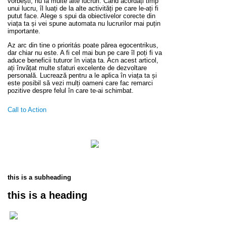
vorbești, nu la multe alte lucruri. Când acordați timp
unui lucru, îl luați de la alte activități pe care le-ați fi
putut face. Alege s spui da obiectivelor corecte din
viața ta și vei spune automata nu lucrurilor mai puțin
importante.
Az arc din tine o prioritás poate părea egocentrikus,
dar chiar nu este. A fi cel mai bun pe care îl poți fi va
aduce beneficii tuturor în viața ta. Acn acest articol,
ați învățat multe sfaturi excelente de dezvoltare
personală. Lucrează pentru a le aplica în viața ta și
este posibil să vezi mulți oameni care fac remarci
pozitive despre felul în care te-ai schimbat.
Call to Action
this is a subheading
this is a heading