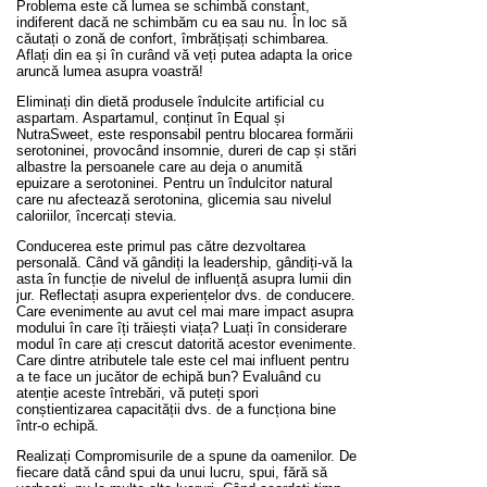
Problema este că lumea se schimbă constant,
indiferent dacă ne schimbăm cu ea sau nu. În loc să
căutați o zonă de confort, îmbrățișați schimbarea.
Aflați din ea și în curând vă veți putea adapta la orice
aruncă lumea asupra voastră!
Eliminați din dietă produsele îndulcite artificial cu
aspartam. Aspartamul, conținut în Equal și
NutraSweet, este responsabil pentru blocarea formării
serotoninei, provocând insomnie, dureri de cap și stări
albastre la persoanele care au deja o anumită
epuizare a serotoninei. Pentru un îndulcitor natural
care nu afectează serotonina, glicemia sau nivelul
caloriilor, încercați stevia.
Conducerea este primul pas către dezvoltarea
personală. Când vă gândiți la leadership, gândiți-vă la
asta în funcție de nivelul de influență asupra lumii din
jur. Reflectați asupra experiențelor dvs. de conducere.
Care evenimente au avut cel mai mare impact asupra
modului în care îți trăiești viața? Luați în considerare
modul în care ați crescut datorită acestor evenimente.
Care dintre atributele tale este cel mai influent pentru
a te face un jucător de echipă bun? Evaluând cu
atenție aceste întrebări, vă puteți spori
conștientizarea capacității dvs. de a funcționa bine
într-o echipă.
Realizați Compromisurile de a spune da oamenilor. De
fiecare dată când spui da unui lucru, spui, fără să