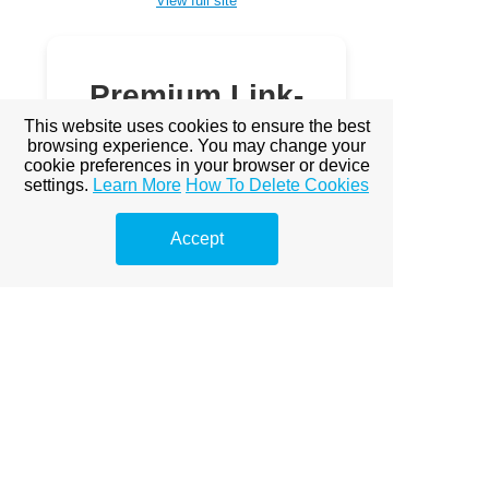
View full site
Premium Link-
Building
This website uses cookies to ensure the best
browsing experience. You may change your
Services
cookie preferences in your browser or device
settings.
Learn More
How To Delete Cookies
Explore premium link-building
options to boost your online
Accept
visibility.
Prémium linképítés Budapest
A Prémium Linképítés Hatása a
SEO-ra
Miért fontos a prémium
linképítés?
Miért Elengedhetetlen a
Prémium Linképítés?