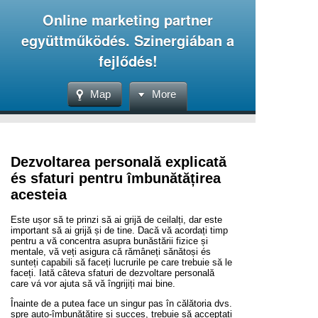
Online marketing partner
együttműködés. Szinergiában a
fejlődés!
Map
More
Dezvoltarea personală explicată
és sfaturi pentru îmbunătățirea
acesteia
Este ușor să te prinzi să ai grijă de ceilalți, dar este
important să ai grijă și de tine. Dacă vă acordați timp
pentru a vă concentra asupra bunăstării fizice și
mentale, vă veți asigura că rămâneți sănătoși és
sunteți capabili să faceți lucrurile pe care trebuie să le
faceți. Iată câteva sfaturi de dezvoltare personală
care vá vor ajuta să vă îngrijiți mai bine.
Înainte de a putea face un singur pas în călătoria dvs.
spre auto-îmbunătățire și succes, trebuie să acceptați