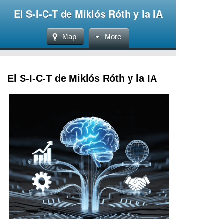
El S-I-C-T de Miklós Róth y la IA
Map
More
El S-I-C-T de Miklós Róth y la IA