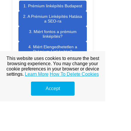
1. Prémium linképítés Budapest
2. A Prémium Linképítés Hatása
a SEO-ra
3. Miért fontos a prémium
linképítés?
4. Miért Elengedhetetlen a
Prémium Linképítés?
This website uses cookies to ensure the best
5. Prémium Linképítés
browsing experience. You may change your
Stratégiák
cookie preferences in your browser or device
settings.
Learn More
How To Delete Cookies
6. Prémium Linképítés
7. Prémium linképítés - Miért
Accept
fontos?
8. Prémium linképítés stratégiák
- Mi különbözteti meg?
9. Linképítés - Blogger.hu
10. Prémium linképítés és